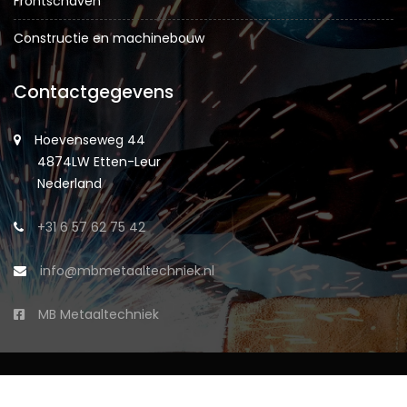
Frontschaven
Constructie en machinebouw
Contactgegevens
Hoevenseweg 44
4874LW Etten-Leur
Nederland
+31 6 57 62 75 42
info@mbmetaaltechniek.nl
MB Metaaltechniek
Copyright © 2025 | MB Metaaltechniek. Alle Rechten
Voorbehouden