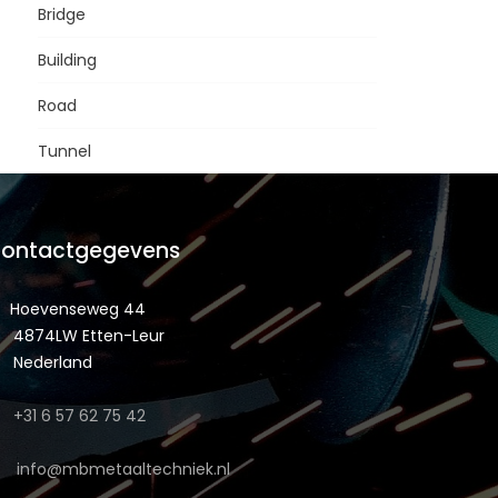
Bridge
Building
Road
Tunnel
ontactgegevens
Hoevenseweg 44
4874LW Etten-Leur
Nederland
+31 6 57 62 75 42
info@mbmetaaltechniek.nl